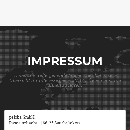
IMPRESSUM
Haben Sie weitergehende Fragen oder hat unsere
Übersicht Ihr Interesse geweckt? Wir freuen uns, von
Ihnen zu hören.
peloba GmbH
Pascalschacht 1 | 66125 Saarbrücken